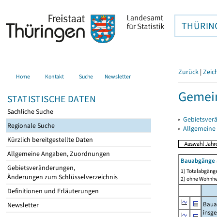
THÜRIN
Zurück
|
Zeic
Home
Kontakt
Suche
Newsletter
Gemein
STATISTISCHE DATEN
Sachliche Suche
▸
Gebietsver
Regionale Suche
▸
Allgemeine
Kürzlich bereitgestellte Daten
Allgemeine Angaben, Zuordnungen
Bauabgänge 
Gebietsveränderungen,
1) Totalabgäng
Änderungen zum Schlüsselverzeichnis
2) ohne Wohnh
Definitionen und Erläuterungen
Baua
Newsletter
insg