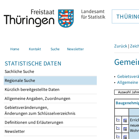
THÜRIN
Zurück
|
Zeic
Home
Kontakt
Suche
Newsletter
Gemein
STATISTISCHE DATEN
Sachliche Suche
▸
Gebietsver
Regionale Suche
▸
Allgemeine
Kürzlich bereitgestellte Daten
Allgemeine Angaben, Zuordnungen
Baugenehmig
Gebietsveränderungen,
Änderungen zum Schlüsselverzeichnis
Erric
Definitionen und Erläuterungen
neue
Wohn
Newsletter