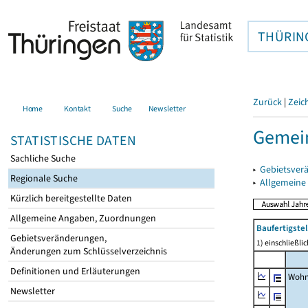
THÜRIN
Zurück
|
Zeic
Home
Kontakt
Suche
Newsletter
Gemein
STATISTISCHE DATEN
Sachliche Suche
▸
Gebietsver
Regionale Suche
▸
Allgemeine
Kürzlich bereitgestellte Daten
Allgemeine Angaben, Zuordnungen
Baufertigst
Gebietsveränderungen,
1) einschließl
Änderungen zum Schlüsselverzeichnis
Definitionen und Erläuterungen
Wohn
Newsletter