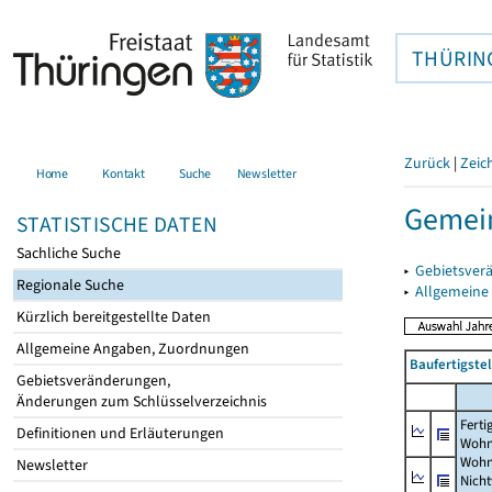
THÜRIN
Zurück
|
Zeic
Home
Kontakt
Suche
Newsletter
Gemein
STATISTISCHE DATEN
Sachliche Suche
▸
Gebietsver
Regionale Suche
▸
Allgemeine
Kürzlich bereitgestellte Daten
Allgemeine Angaben, Zuordnungen
Baufertigst
Gebietsveränderungen,
Änderungen zum Schlüsselverzeichnis
Ferti
Definitionen und Erläuterungen
Wohn
Wohn
Newsletter
Nich