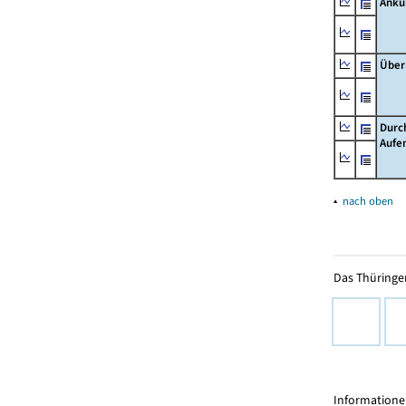
Ankü
Über
Durc
Aufe
▴
nach oben
Das Thüringer
Informationen