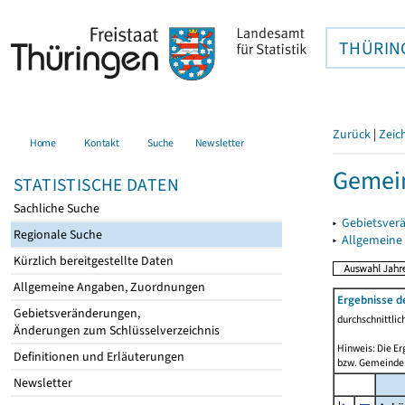
THÜRIN
Zurück
|
Zeic
Home
Kontakt
Suche
Newsletter
Gemein
STATISTISCHE DATEN
Sachliche Suche
▸
Gebietsver
Regionale Suche
▸
Allgemeine
Kürzlich bereitgestellte Daten
Allgemeine Angaben, Zuordnungen
Ergebnisse d
Gebietsveränderungen,
durchschnittli
Änderungen zum Schlüsselverzeichnis
Hinweis: Die Er
Definitionen und Erläuterungen
bzw. Gemeinden
Newsletter