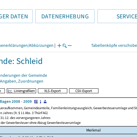
GER DATEN
DATENERHEBUNG
SERVIC
henerklärungen/Abkürzungen
|
Tabellenköpfe verschob
de: Schleid
änderungen der Gemeinde
 Angaben, Zuordnungen
lagen 2008 - 2009
ueraufkommen, Gemeindeanteile, Familienleistungsausgleich, Gewerbesteuerumlage und Steue
 Jahres (lt. § 11 Abs. 3 ThürFAG)
31.12. des vorvergangenen Jahres
l der Gewerbesteuer ohne Abzug Gewerbesteuerumlage
Merkmal