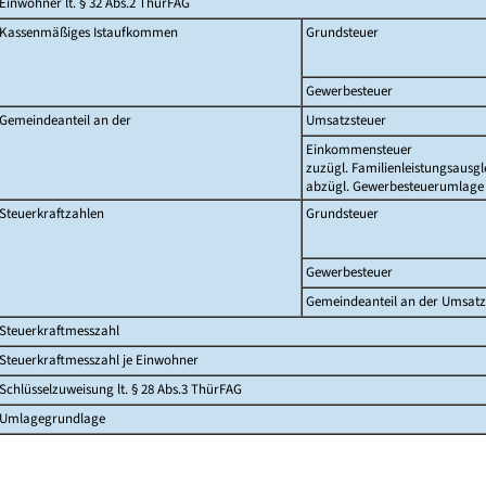
Einwohner lt. § 32 Abs.2 ThürFAG
Kassenmäßiges Istaufkommen
Grundsteuer
Gewerbesteuer
Gemeindeanteil an der
Umsatzsteuer
Einkommensteuer
zuzügl. Familienleistungsausgl
abzügl. Gewerbesteuerumlage
Steuerkraftzahlen
Grundsteuer
Gewerbesteuer
Gemeindeanteil an der Umsatz
Steuerkraftmesszahl
Steuerkraftmesszahl je Einwohner
Schlüsselzuweisung lt. § 28 Abs.3 ThürFAG
Umlagegrundlage