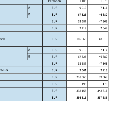
Personen
1 105
1 078
A
EUR
9 019
7 117
B
EUR
67 325
46 882
EUR
33 687
- 7 363
EUR
2 419
2 649
eich
EUR
105 968
140 019
A
EUR
9 019
7 117
B
EUR
67 325
46 882
EUR
33 687
- 7 363
steuer
EUR
2 661
2 913
EUR
218 660
189 569
EUR
198
176
EUR
338 155
348 317
EUR
556 815
537 886