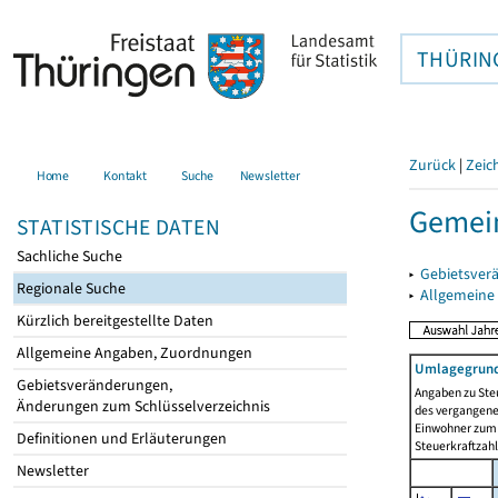
THÜRIN
Zurück
|
Zeic
Home
Kontakt
Suche
Newsletter
Gemein
STATISTISCHE DATEN
Sachliche Suche
▸
Gebietsver
Regionale Suche
▸
Allgemeine
Kürzlich bereitgestellte Daten
Allgemeine Angaben, Zuordnungen
Umlagegrund
Gebietsveränderungen,
Angaben zu Ste
Änderungen zum Schlüsselverzeichnis
des vergangenen
Einwohner zum 
Definitionen und Erläuterungen
Steuerkraftzah
Newsletter