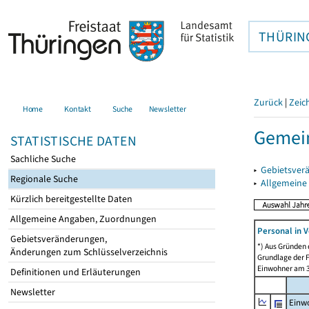
THÜRIN
Zurück
|
Zeic
Home
Kontakt
Suche
Newsletter
Gemein
STATISTISCHE DATEN
Sachliche Suche
▸
Gebietsver
Regionale Suche
▸
Allgemeine
Kürzlich bereitgestellte Daten
Allgemeine Angaben, Zuordnungen
Personal in V
Gebietsveränderungen,
*) Aus Gründen
Änderungen zum Schlüsselverzeichnis
Grundlage der F
Einwohner am 3
Definitionen und Erläuterungen
Newsletter
Einw