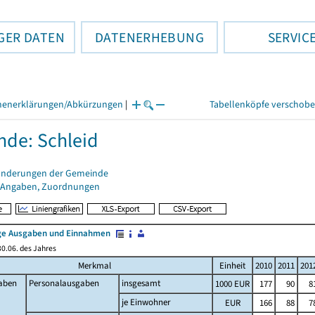
GER DATEN
DATENERHEBUNG
SERVIC
henerklärungen/Abkürzungen
|
Tabellenköpfe verschob
de: Schleid
änderungen der Gemeinde
 Angaben, Zuordnungen
e Ausgaben und Einnahmen
0.06. des Jahres
Merkmal
Einheit
2010
2011
201
aben
Personalausgaben
insgesamt
1000 EUR
177
90
8
je Einwohner
EUR
166
88
7