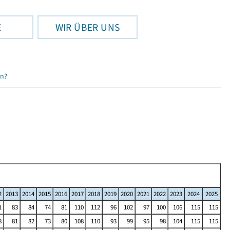
E
WIR ÜBER UNS
en?
2
2013
2014
2015
2016
2017
2018
2019
2020
2021
2022
2023
2024
2025
1
83
84
74
81
110
112
96
102
97
100
106
115
115
8
81
82
73
80
108
110
93
99
95
98
104
115
115