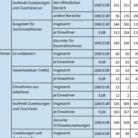
laufende Zuweisungen
den öffentlichen
1000 EUR
321
321
34
und Zuschüsse an
Bereich
andere Bereiche
1000 EUR
56
176
20
Ausgaben für
insgesamt
1000 EUR
546
260
11
Sachinvestitionen
je Einwohner
EUR
513
254
11
darunter für
1000 EUR
545
249
11
Baumaßnahmen
ahmen
Grundsteuern
insgesamt
1000 EUR
66
85
8
je Einwohner
EUR
62
83
8
Gewerbesteuer (netto)
insgesamt
1000 EUR
23
63
4
je Einwohner
EUR
22
61
4
Einnahmen aus
insgesamt
1000 EUR
13
2
Gebühren
je Einwohner
EUR
12
2
laufende Zuweisungen
insgesamt
1000 EUR
535
569
48
und Zuschüsse
je Einwohner
EUR
503
557
47
darunter
1000 EUR
439
428
36
Schlüsselzuweisungen
Zuweisungen und
insgesamt
1000 EUR
69
89
6