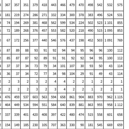
3
367
357
351
379
418
443
466
479
470
498
542
532
575
8
181
219
274
286
271
332
334
300
378
383
496
524
531
9
74
194
269
381
468
562
599
534
224
502
523
1 101
855
5
72
189
268
376
457
553
582
520
218
490
515
1 095
853
0
67
172
256
377
440
546
576
437
198
452
503
1 091
769
5
87
89
88
93
91
92
94
94
95
96
96
100
112
2
85
87
87
92
89
91
91
92
92
94
95
100
112
4
37
37
34
73
79
34
101
107
30
93
50
43
114
3
36
37
34
72
77
34
98
104
29
91
49
43
114
2
2
3
2
3
2
4
4
2
2
1
2
2
1
2
2
2
2
3
2
3
4
2
2
1
2
2
1
4
476
459
537
603
563
594
658
861
904
883
970
962
1 115
0
464
449
534
594
551
584
640
839
881
863
955
958
1 112
7
337
339
401
420
408
397
422
480
474
515
558
601
658
2
154
149
185
230
105
707
363
330
90
181
545
669
659