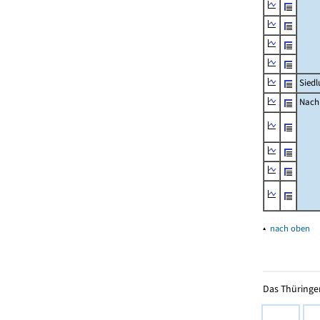
Siedl
Nachr
▴
nach oben
Das Thüringer