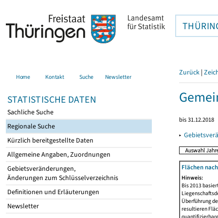
THÜRIN
Zurück
|
Zeic
Home
Kontakt
Suche
Newsletter
Gemei
STATISTISCHE DATEN
Sachliche Suche
bis 31.12.2018
Regionale Suche
▸
Gebietsver
Kürzlich bereitgestellte Daten
Allgemeine Angaben, Zuordnungen
Flächen nach
Gebietsveränderungen,
Änderungen zum Schlüsselverzeichnis
Hinweis:
Bis 2013 basie
Definitionen und Erläuterungen
Liegenschaftsd
Überführung der
Newsletter
resultieren Fl
quantifizierbar