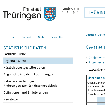
THÜRIN
Zurück
|
Zeic
Home
Kontakt
Suche
Newsletter
Gemein
STATISTISCHE DATEN
Sachliche Suche
▸
Gebietsver
Regionale Suche
▸
Allgemeine
Kürzlich bereitgestellte Daten
Allgemeine Angaben, Zuordnungen
Einnahmen n
Gebietsveränderungen,
Quelle: Jahresr
Änderungen zum Schlüsselverzeichnis
Einnahmen ohne
Schuldenaufnah
Definitionen und Erläuterungen
Einwohner am 3
Newsletter