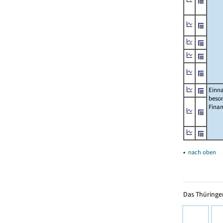
Einn
beso
Fina
▴
nach oben
Das Thüringer