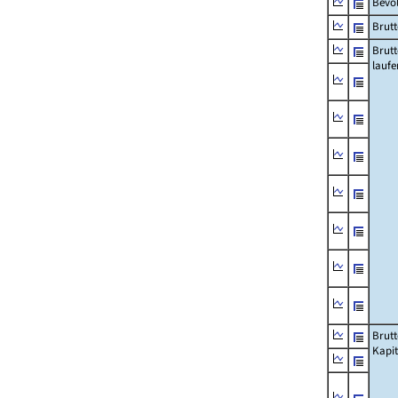
Bevö
Brutt
Brut
lauf
Brut
Kapi