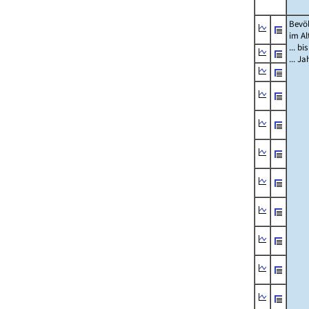
Bevö
im Al
... bi
... J