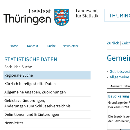
THÜRIN
Zurück
|
Zeic
Home
Kontakt
Suche
Newsletter
Gemei
STATISTISCHE DATEN
Sachliche Suche
▸
Gebietsver
Regionale Suche
▸
Allgemeine
Kürzlich bereitgestellte Daten
Allgemeine Angaben, Zuordnungen
Bevölkerung 
Gebietsveränderungen,
Grundlage der F
Änderungen zum Schlüsselverzeichnis
Der Zensus 2011
Definitionen und Erläuterungen
Die Ergebnisse
der Bevölkerung
Newsletter