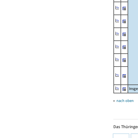
Insg
▴
nach oben
Das Thüringer