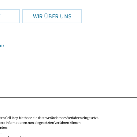
E
WIR ÜBER UNS
en?
nten Cell-Key-Methode ein datenveränderndes Verfahren eingesetzt.
tere Informationen zum eingesetzten Verfahren können
rden:
).