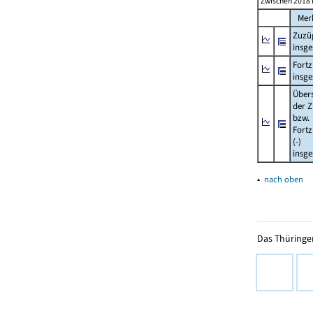
Zwischen 2018 
Mer
Zuzü
insg
Fort
insg
Über
der Z
bzw.
Fort
(-)
insg
▴
nach oben
Das Thüringer