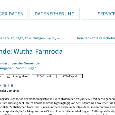
GER DATEN
DATENERHEBUNG
SERVIC
henerklärungen/Abkürzungen
|
Tabellenköpfe verschob
nde: Wutha-Farnroda
änderungen der Gemeinde
 Angaben, Zuordnungen
n
en der Gemeinde
ung der Ergebnisse der Wanderungsstatistik wird ab dem Berichtsjahr 2025 mit der so genan
er Summierung der Einzelzahlen kann deshalb geringfügig von der Endsumme abweichen. Wei
ortal der Statistischen Ämter des Bundes und der Länder unter folgendem Link entnommen we
tistikportal.de/de/cell-key-methode (Statistikportal - Geheimhaltung mit Cell-Key-Methode