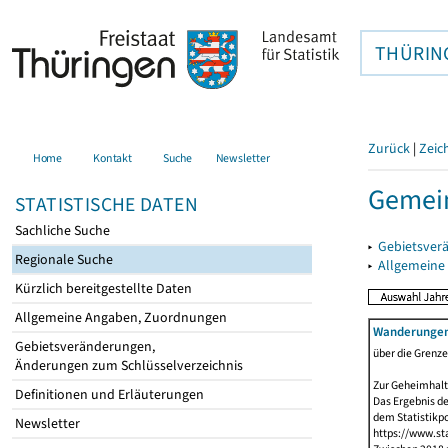
THÜRIN
Zurück
|
Zeic
Home
Kontakt
Suche
Newsletter
Gemei
STATISTISCHE DATEN
Sachliche Suche
▸
Gebietsver
Regionale Suche
▸
Allgemeine
Kürzlich bereitgestellte Daten
Allgemeine Angaben, Zuordnungen
Wanderunge
Gebietsveränderungen,
über die Grenz
Änderungen zum Schlüsselverzeichnis
Zur Geheimhalt
Definitionen und Erläuterungen
Das Ergebnis d
dem Statistikp
Newsletter
https://www.sta