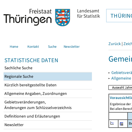
THÜRIN
Zurück
|
Zeic
Home
Kontakt
Suche
Newsletter
Gemei
STATISTISCHE DATEN
Sachliche Suche
▸
Gebietsver
Regionale Suche
▸
Allgemeine
Kürzlich bereitgestellte Daten
Allgemeine Angaben, Zuordnungen
Voraussichtl
Gebietsveränderungen,
Ergebnisse der 
Änderungen zum Schlüsselverzeichnis
Bei allen Bere
Definitionen und Erläuterungen
B
Newsletter