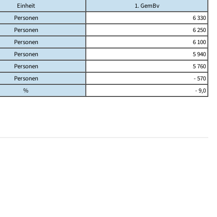
Einheit
1. GemBv
Personen
6 330
Personen
6 250
Personen
6 100
Personen
5 940
Personen
5 760
Personen
- 570
%
- 9,0