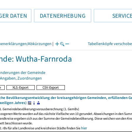
GER DATEN
DATENERHEBUNG
SERVIC
henerklärungen/Abkürzungen
|
Tabellenköpfe verschob
nde: Wutha-Farnroda
änderungen der Gemeinde
 Angaben, Zuordnungen
iche Bevölkerungsentwicklung der kreisangehörigen Gemeinden, erfüllenden 
weiligen Jahres)
 1. Gemeindebevölkerungsvorausberechnung (1. GemBv)
ezogenen Werte wurden auf das nächste Vielfache von 10 gerundet. Abweichungen in den Sum
andkreise ergeben sich aus der Summe der Gemeindebevölkerung. Diese weichen von den Kreis
nett beschlossen wurde.
hier
. rBv für alle Landkreise und kreisfreien Städte finden Sie