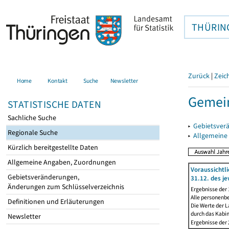
THÜRIN
Zurück
|
Zeic
Home
Kontakt
Suche
Newsletter
Gemei
STATISTISCHE DATEN
Sachliche Suche
▸
Gebietsver
Regionale Suche
▸
Allgemeine
Kürzlich bereitgestellte Daten
Allgemeine Angaben, Zuordnungen
Voraussichtl
Gebietsveränderungen,
31.12. des je
Änderungen zum Schlüsselverzeichnis
Ergebnisse der
Alle personenb
Definitionen und Erläuterungen
Die Werte der L
durch das Kabi
Newsletter
Ergebnisse der 2