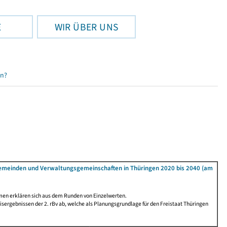
E
WIR ÜBER UNS
en?
Gemeinden und Verwaltungsgemeinschaften in Thüringen 2020 bis 2040 (am
men erklären sich aus dem Runden von Einzelwerten.
ergebnissen der 2. rBv ab, welche als Planungsgrundlage für den Freistaat Thüringen