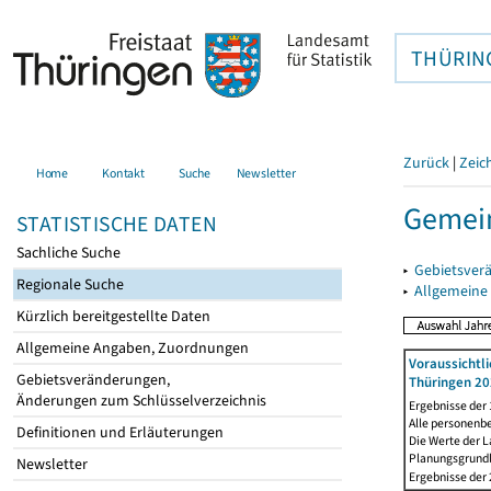
THÜRIN
Zurück
|
Zeic
Home
Kontakt
Suche
Newsletter
Gemei
STATISTISCHE DATEN
Sachliche Suche
▸
Gebietsver
Regionale Suche
▸
Allgemeine
Kürzlich bereitgestellte Daten
Allgemeine Angaben, Zuordnungen
Voraussichtl
Gebietsveränderungen,
Thüringen 20
Änderungen zum Schlüsselverzeichnis
Ergebnisse der
Alle personenb
Definitionen und Erläuterungen
Die Werte der 
Planungsgrundla
Newsletter
Ergebnisse der 2