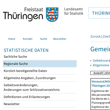
THÜRIN
Zurück
|
Zeic
Home
Kontakt
Suche
Newsletter
Gemei
STATISTISCHE DATEN
Sachliche Suche
▸
Gebietsver
Regionale Suche
▸
Allgemeine
Kürzlich bereitgestellte Daten
Allgemeine Angaben, Zuordnungen
Voraussichtl
Gebietsveränderungen,
Thüringen 20
Änderungen zum Schlüsselverzeichnis
Ergebnisse der
Alle personenb
Definitionen und Erläuterungen
Die Werte der 
Planungsgrundla
Newsletter
Ergebnisse der 2