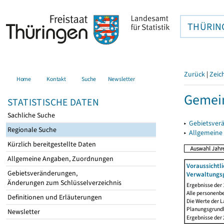
THÜRIN
Zurück
|
Zeic
Home
Kontakt
Suche
Newsletter
Gemei
STATISTISCHE DATEN
Sachliche Suche
▸
Gebietsver
Regionale Suche
▸
Allgemeine
Kürzlich bereitgestellte Daten
Allgemeine Angaben, Zuordnungen
Voraussichtl
Gebietsveränderungen,
Verwaltungsg
Änderungen zum Schlüsselverzeichnis
Ergebnisse der
Alle personenb
Definitionen und Erläuterungen
Die Werte der 
Planungsgrundla
Newsletter
Ergebnisse der 2