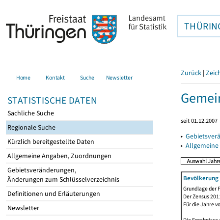
THÜRIN
Zurück
|
Zeic
Home
Kontakt
Suche
Newsletter
Gemein
STATISTISCHE DATEN
Sachliche Suche
seit 01.12.2007
Regionale Suche
▸
Gebietsver
Kürzlich bereitgestellte Daten
▸
Allgemeine
Allgemeine Angaben, Zuordnungen
Gebietsveränderungen,
Bevölkerung 
Änderungen zum Schlüsselverzeichnis
Grundlage der F
Definitionen und Erläuterungen
Der Zensus 2011
Für die Jahre v
Newsletter