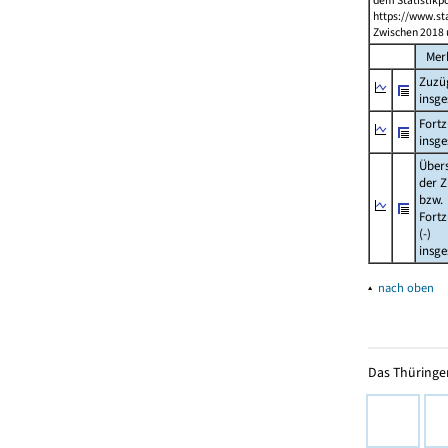
dem Statistikp
https://www.sta
Zwischen 2018 
Mer
Zuzü
insg
Fort
insg
Über
der Z
bzw.
Fort
(-)
insg
▴
nach oben
Das Thüringer