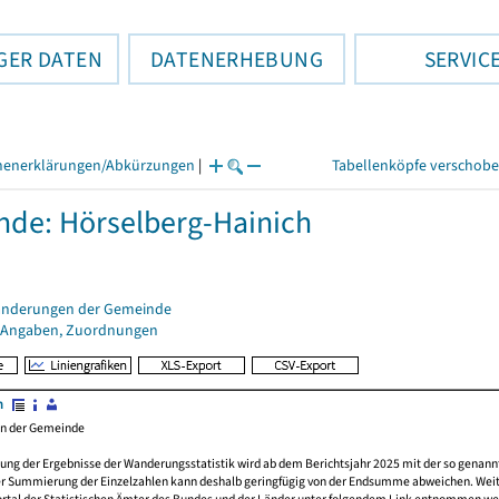
GER DATEN
DATENERHEBUNG
SERVIC
henerklärungen/Abkürzungen
|
Tabellenköpfe verschob
de: Hörselberg-Hainich
änderungen der Gemeinde
 Angaben, Zuordnungen
n
en der Gemeinde
ung der Ergebnisse der Wanderungsstatistik wird ab dem Berichtsjahr 2025 mit der so genan
er Summierung der Einzelzahlen kann deshalb geringfügig von der Endsumme abweichen. Wei