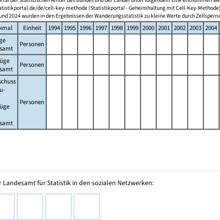
ortal der Statistischen Ämter des Bundes und der Länder unter folgendem Link entnommen we
tistikportal.de/de/cell-key-methode (Statistikportal - Geheimhaltung mit Cell-Key-Methode
und 2024 wurden in den Ergebnissen der Wanderungsstatistik zu kleine Werte durch Zellsperr
kmal
Einheit
1994
1995
1996
1997
1998
1999
2000
2001
2002
2003
2004
ge
Personen
esamt
züge
Personen
esamt
schuss
u-
Personen
züge
esamt
 Landesamt für Statistik in den sozialen Netzwerken: