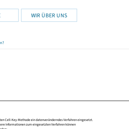
E
WIR ÜBER UNS
en?
nten Cell-Key-Methode ein datenveränderndes Verfahren eingesetzt.
tere Informationen zum eingesetzten Verfahren können