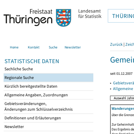
THÜRIN
Zurück
|
Zeic
Home
Kontakt
Suche
Newsletter
Gemein
STATISTISCHE DATEN
Sachliche Suche
seit 01.12.2007
Regionale Suche
▸
Gebietsver
Kürzlich bereitgestellte Daten
▸
Allgemeine
Allgemeine Angaben, Zuordnungen
Gebietsveränderungen,
Wanderunge
Änderungen zum Schlüsselverzeichnis
über die Grenz
Definitionen und Erläuterungen
Zur Geheimhalt
Newsletter
Das Ergebnis d