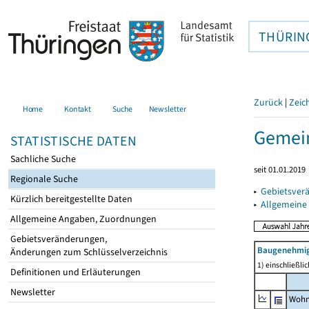
THÜRIN
Zurück
|
Zeic
Home
Kontakt
Suche
Newsletter
Gemein
STATISTISCHE DATEN
Sachliche Suche
seit 01.01.2019
Regionale Suche
▸
Gebietsver
Kürzlich bereitgestellte Daten
▸
Allgemeine
Allgemeine Angaben, Zuordnungen
Gebietsveränderungen,
Baugenehmig
Änderungen zum Schlüsselverzeichnis
1) einschließl
Definitionen und Erläuterungen
Newsletter
Wohn