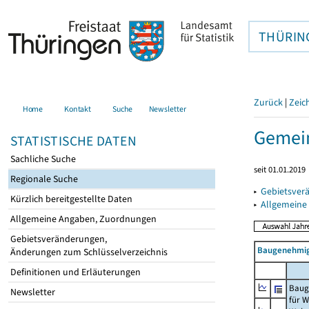
THÜRIN
Zurück
|
Zeic
Home
Kontakt
Suche
Newsletter
Gemein
STATISTISCHE DATEN
Sachliche Suche
seit 01.01.2019
Regionale Suche
▸
Gebietsver
Kürzlich bereitgestellte Daten
▸
Allgemeine
Allgemeine Angaben, Zuordnungen
Gebietsveränderungen,
Baugenehmig
Änderungen zum Schlüsselverzeichnis
Definitionen und Erläuterungen
Baug
Newsletter
für 