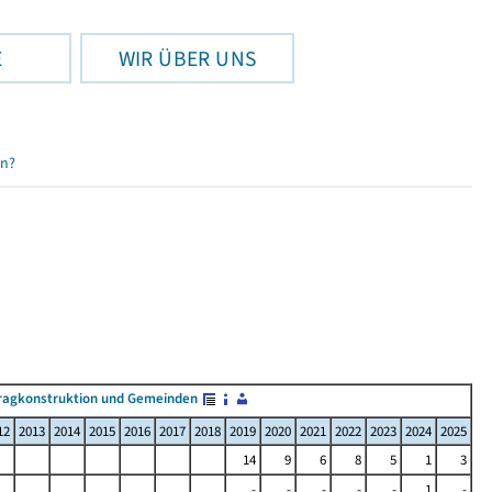
E
WIR ÜBER UNS
en?
ragkonstruktion und Gemeinden
12
2013
2014
2015
2016
2017
2018
2019
2020
2021
2022
2023
2024
2025
14
9
6
8
5
1
3
-
-
-
-
-
1
-