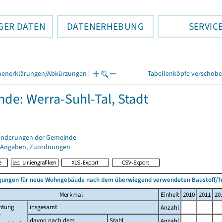
GER DATEN
DATENERHEBUNG
SERVIC
henerklärungen/Abkürzungen
|
Tabellenköpfe verschob
de: Werra-Suhl-Tal, Stadt
änderungen der Gemeinde
 Angaben, Zuordnungen
ungen für neue Wohngebäude nach dem überwiegend verwendeten Baustoff/T
Merkmal
Einheit
2010
2011
20
htung
insgesamt
Anzahl
r
davon nach dem
Stahl
Anzahl