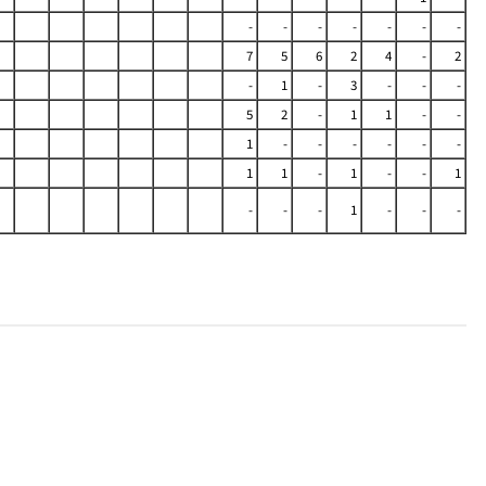
-
-
-
-
-
-
-
7
5
6
2
4
-
2
-
1
-
3
-
-
-
5
2
-
1
1
-
-
1
-
-
-
-
-
-
1
1
-
1
-
-
1
-
-
-
1
-
-
-