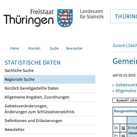
THÜRIN
Zurück
|
Zeic
Home
Kontakt
Suche
Newsletter
Gemein
STATISTISCHE DATEN
Sachliche Suche
seit 01.01.2019
Regionale Suche
▸
Gebietsver
Kürzlich bereitgestellte Daten
▸
Allgemeine
Allgemeine Angaben, Zuordnungen
Gebietsveränderungen,
Baugenehmig
Änderungen zum Schlüsselverzeichnis
Definitionen und Erläuterungen
Erric
Newsletter
neue