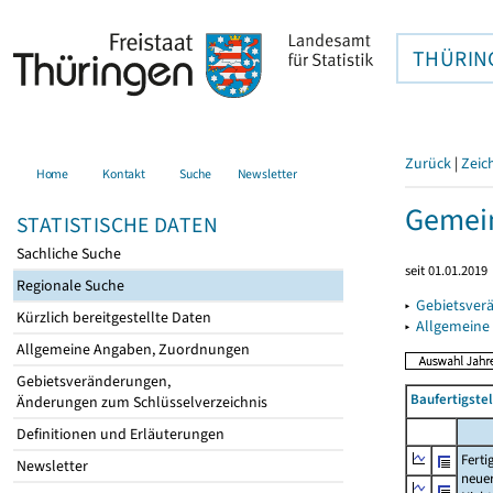
THÜRIN
Zurück
|
Zeic
Home
Kontakt
Suche
Newsletter
Gemein
STATISTISCHE DATEN
Sachliche Suche
seit 01.01.2019
Regionale Suche
▸
Gebietsver
Kürzlich bereitgestellte Daten
▸
Allgemeine
Allgemeine Angaben, Zuordnungen
Gebietsveränderungen,
Baufertigst
Änderungen zum Schlüsselverzeichnis
Definitionen und Erläuterungen
Ferti
Newsletter
neue