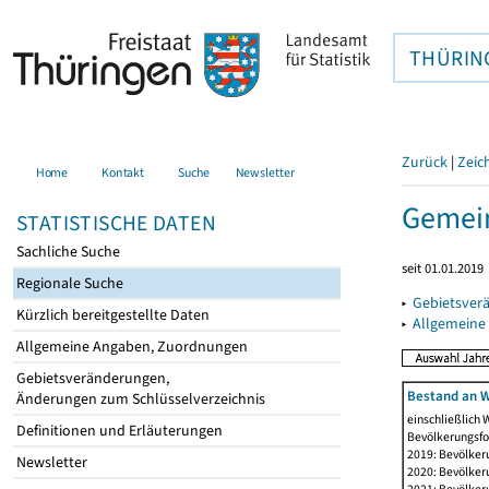
THÜRIN
Zurück
|
Zeic
Home
Kontakt
Suche
Newsletter
Gemein
STATISTISCHE DATEN
Sachliche Suche
seit 01.01.2019
Regionale Suche
▸
Gebietsver
Kürzlich bereitgestellte Daten
▸
Allgemeine
Allgemeine Angaben, Zuordnungen
Gebietsveränderungen,
Bestand an W
Änderungen zum Schlüsselverzeichnis
einschließlich
Definitionen und Erläuterungen
Bevölkerungsfo
2019: Bevölker
Newsletter
2020: Bevölker