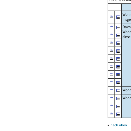
2021: Bevölker
Wohn
insg
Davon
Woh
einsc
Wohn
Wohn
▴
nach oben