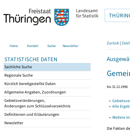
THÜRIN
Zurück
|
Zeic
Home
Kontakt
Suche
Newsletter
Ausgewäh
STATISTISCHE DATEN
Sachliche Suche
Gemein
Regionale Suche
Kürzlich bereitgestellte Daten
bis 31.12.1996
Allgemeine Angaben, Zuordnungen
Gebietsveränderungen,
▸
Gebietsv
Änderungen zum Schlüsselverzeichnis
▸
Alle Erge
Definitionen und Erläuterungen
▸
Weitere i
Newsletter
Die Fakten d