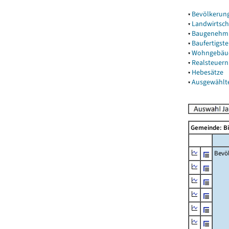
▾
Bevölkerun
▾
Landwirtsch
▾
Baugenehm
▾
Baufertigst
▾
Wohngebäu
▾
Realsteuern
▾
Hebesätze
▾
Ausgewählt
Gemeinde: B
Bevö