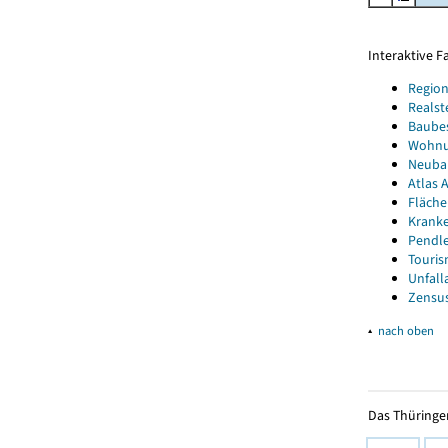
Interaktive 
Region
Realst
Baube
Wohnun
Neubau
Atlas A
Fläche
Kranke
Pendle
Touris
Unfall
Zensus
▴
nach oben
Das Thüringer