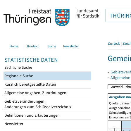
THÜRIN
Zurück
|
Zeic
Home
Kontakt
Suche
Newsletter
Gemein
STATISTISCHE DATEN
Sachliche Suche
▸
Gebietsver
Regionale Suche
▸
Allgemeine
Kürzlich bereitgestellte Daten
Allgemeine Angaben, Zuordnungen
Ausgaben na
Gebietsveränderungen,
Quelle: Jahresr
Änderungen zum Schlüsselverzeichnis
Ausgaben ohne 
Schuldentilgun
Definitionen und Erläuterungen
Einwohner am 3
Newsletter