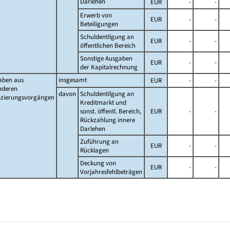
Darlehen
EUR
-
-
Erwerb von
EUR
-
-
Beteiligungen
Schuldentilgung an
EUR
-
-
öffentlichen Bereich
Sonstige Ausgaben
EUR
-
-
der Kapitalrechnung
aben aus
insgesamt
EUR
-
-
nderen
davon
Schuldentilgung an
nzierungsvorgängen
Kreditmarkt und
sonst. öffentl. Bereich,
EUR
-
-
Rückzahlung innere
Darlehen
Zuführung an
EUR
-
-
Rücklagen
Deckung von
EUR
-
-
Vorjahresfehlbeträgen