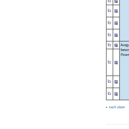
Ausg
beso
Fina
▴
nach oben