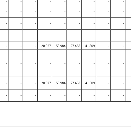
-
-
-
-
-
-
-
-
-
-
-
-
-
-
-
-
-
-
-
-
-
-
-
-
-
-
-
-
-
-
-
-
-
-
-
-
-
-
-
20 927
53 984
27 458
41 309
-
-
-
-
-
-
-
-
-
-
-
-
-
-
20 927
53 984
27 458
41 309
-
-
-
-
-
-
-
-
-
-
-