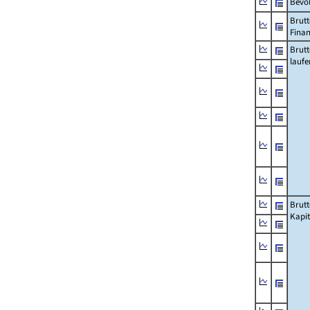
Bevö
Brutt
Fina
Brut
lauf
Brut
Kapi