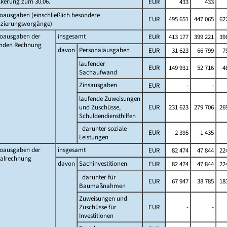
lkerung zum 30.06.
EUR
433
433
oausgaben (einschließlich besondere
EUR
495 651
447 065
622
nzierungsvorgänge)
toausgaben der
insgesamt
EUR
413 177
399 221
398
enden Rechnung
davon
Personalausgaben
EUR
31 623
66 799
7
laufender
EUR
149 931
52 716
4
Sachaufwand
Zinsausgaben
EUR
-
-
laufende Zuweisungen
und Zuschüsse,
EUR
231 623
279 706
269
Schuldendiensthilfen
darunter soziale
EUR
2 395
1 435
Leistungen
toausgaben der
insgesamt
EUR
82 474
47 844
224
talrechnung
davon
Sachinvestitionen
EUR
82 474
47 844
224
darunter für
EUR
67 947
38 785
183
Baumaßnahmen
Zuweisungen und
Zuschüsse für
EUR
-
-
Investitionen