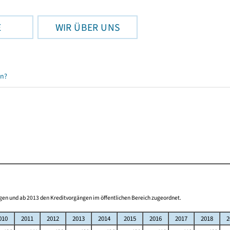
E
WIR ÜBER UNS
en?
gen und ab 2013 den Kreditvorgängen im öffentlichen Bereich zugeordnet.
010
2011
2012
2013
2014
2015
2016
2017
2018
2