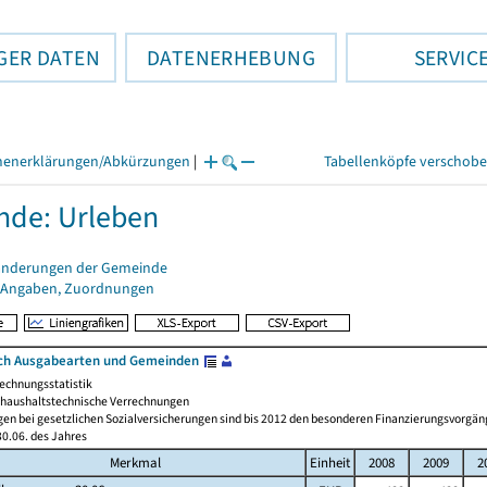
GER DATEN
DATENERHEBUNG
SERVIC
henerklärungen/Abkürzungen
|
Tabellenköpfe verschob
de: Urleben
änderungen der Gemeinde
 Angaben, Zuordnungen
ch Ausgabearten und Gemeinden
echnungsstatistik
haushaltstechnische Verrechnungen
gen bei gesetzlichen Sozialversicherungen sind bis 2012 den besonderen Finanzierungsvorgän
0.06. des Jahres
Merkmal
Einheit
2008
2009
2