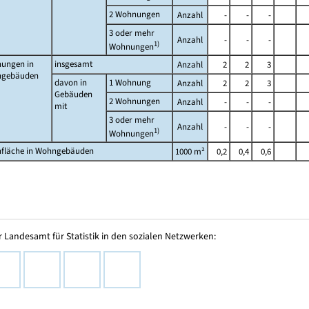
2 Wohnungen
Anzahl
-
-
-
3 oder mehr
Anzahl
-
-
-
1)
Wohnungen
ungen in
insgesamt
Anzahl
2
2
3
gebäuden
davon in
1 Wohnung
Anzahl
2
2
3
Gebäuden
2 Wohnungen
Anzahl
-
-
-
mit
3 oder mehr
Anzahl
-
-
-
1)
Wohnungen
fläche in Wohngebäuden
1000 m²
0,2
0,4
0,6
 Landesamt für Statistik in den sozialen Netzwerken: