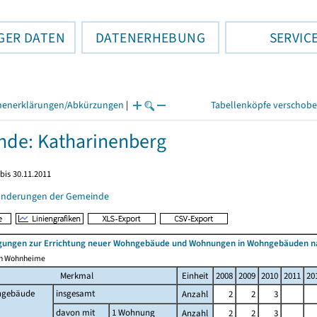
GER DATEN
DATENERHEBUNG
SERVIC
henerklärungen/Abkürzungen
|
Tabellenköpfe verschob
de: Katharinenberg
bis 30.11.2011
änderungen der Gemeinde
ungen zur Errichtung neuer Wohngebäude und Wohnungen in Wohngebäuden n
ich Wohnheime
Merkmal
Einheit
2008
2009
2010
2011
20
gebäude
insgesamt
Anzahl
2
2
3
davon mit
1 Wohnung
Anzahl
2
2
3