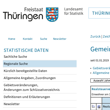
THÜRIN
Zurück
|
Zeic
Home
Kontakt
Suche
Newsletter
Gemein
STATISTISCHE DATEN
Sachliche Suche
seit 01.01.2019
Regionale Suche
▸
Gebietsver
Kürzlich bereitgestellte Daten
▸
Allgemeine
Allgemeine Angaben, Zuordnungen
Gebietsveränderungen,
Realsteuerve
Änderungen zum Schlüsselverzeichnis
Einwohner am 3
Definitionen und Erläuterungen
Newsletter
Reals