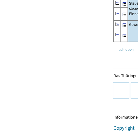
Steue
steue
Einn
Gewer
▴
nach oben
Das Thüringer
Informationen
Copyright