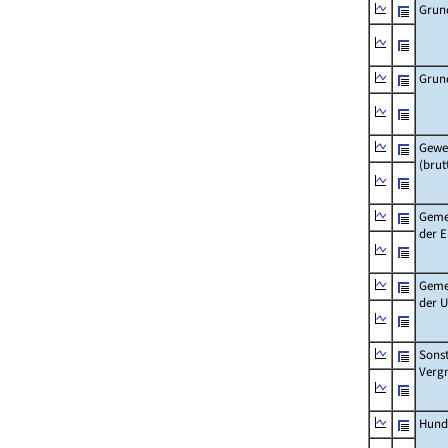
Grun
Grun
Gewe
(brut
Geme
der 
Geme
der 
Sonst
Verg
Hund