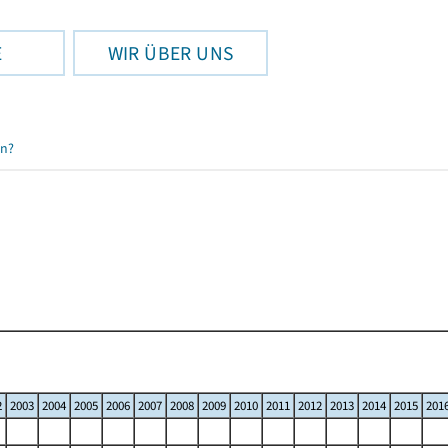
E
WIR ÜBER UNS
en?
2
2003
2004
2005
2006
2007
2008
2009
2010
2011
2012
2013
2014
2015
201