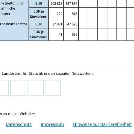
rn (netto) und
EUR
208 818
757 864
rähnliche
EUR je
ahmen
224
813
Einwohner
besteuer (netto)
EUR
37 831
647 525
EUR je
41
695
Einwohner
 Landesamt für Statistik in den sozialen Netzwerken:
 zu dieser Website:
Datenschutz
Impressum
Hinweise zur Barrierefreiheit