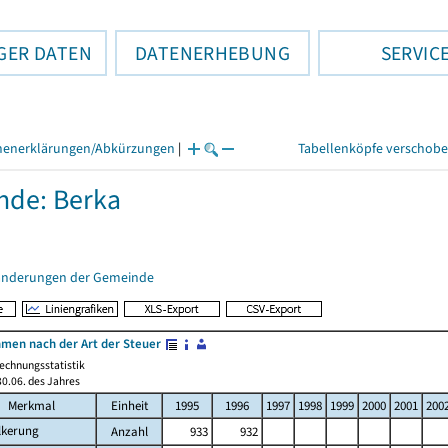
GER DATEN
DATENERHEBUNG
SERVIC
henerklärungen/Abkürzungen
|
Tabellenköpfe verschob
nde: Berka
änderungen der Gemeinde
men nach der Art der Steuer
echnungsstatistik
0.06. des Jahres
Merkmal
Einheit
1995
1996
1997
1998
1999
2000
2001
200
lkerung
Anzahl
933
932