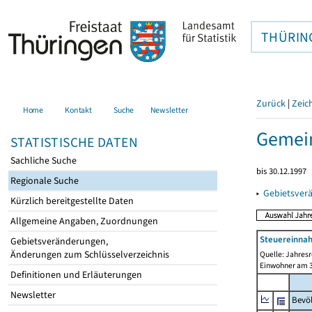
THÜRIN
Zurück
|
Zeic
Home
Kontakt
Suche
Newsletter
Gemei
STATISTISCHE DATEN
Sachliche Suche
bis 30.12.1997
Regionale Suche
▸
Gebietsver
Kürzlich bereitgestellte Daten
Allgemeine Angaben, Zuordnungen
Steuereinnah
Gebietsveränderungen,
Änderungen zum Schlüsselverzeichnis
Quelle: Jahresr
Einwohner am 3
Definitionen und Erläuterungen
Newsletter
Bevö