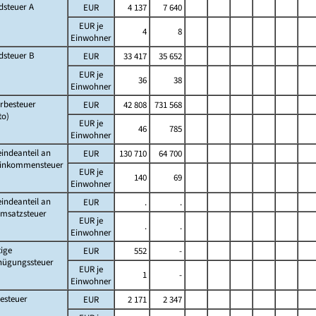
dsteuer A
EUR
4 137
7 640
EUR je
4
8
Einwohner
dsteuer B
EUR
33 417
35 652
EUR je
36
38
Einwohner
rbesteuer
EUR
42 808
731 568
to)
EUR je
46
785
Einwohner
indeanteil an
EUR
130 710
64 700
Einkommensteuer
EUR je
140
69
Einwohner
indeanteil an
EUR
.
.
Umsatzsteuer
EUR je
.
.
Einwohner
ige
EUR
552
-
nügungssteuer
EUR je
1
-
Einwohner
esteuer
EUR
2 171
2 347