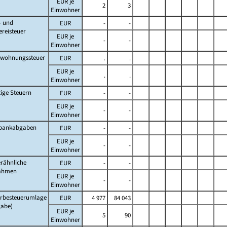
EUR je
2
3
Einwohner
- und
EUR
-
-
ereisteuer
EUR je
-
-
Einwohner
twohnungssteuer
EUR
.
.
EUR je
.
.
Einwohner
ige Steuern
EUR
-
-
EUR je
-
-
Einwohner
lbankabgaben
EUR
-
-
EUR je
-
-
Einwohner
rähnliche
EUR
-
-
ahmen
EUR je
-
-
Einwohner
rbesteuerumlage
EUR
4 977
84 043
gabe)
EUR je
5
90
Einwohner