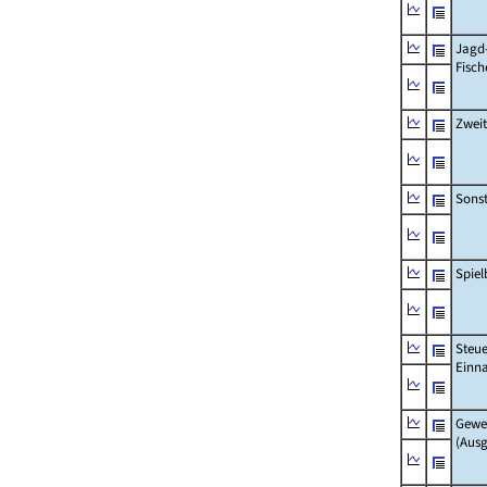
Jagd
Fisch
Zwei
Sonst
Spie
Steue
Einn
Gewe
(Aus