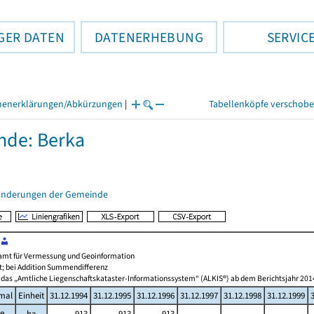
GER DATEN
DATENERHEBUNG
SERVIC
henerklärungen/Abkürzungen
|
Tabellenköpfe verschob
nde: Berka
änderungen der Gemeinde
amt für Vermessung und Geoinformation
t; bei Addition Summendifferenz
 das „Amtliche Liegenschaftskataster-Informationssystem“ (ALKIS®) ab dem Berichtsjahr 201
mal
Einheit
31.12.1994
31.12.1995
31.12.1996
31.12.1997
31.12.1998
31.12.1999
he
ha
913
913
913