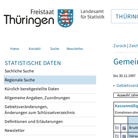
THÜRIN
Zurück
|
Zeic
Home
Kontakt
Suche
Newsletter
Gemei
STATISTISCHE DATEN
Sachliche Suche
bis 30.12.1997
Regionale Suche
▸
Gebietsver
Kürzlich bereitgestellte Daten
Allgemeine Angaben, Zuordnungen
Kassenmäßig
Gebietsveränderungen,
Änderungen zum Schlüsselverzeichnis
Einnahmen ohne
Definitionen und Erläuterungen
Brut
Newsletter
Verw