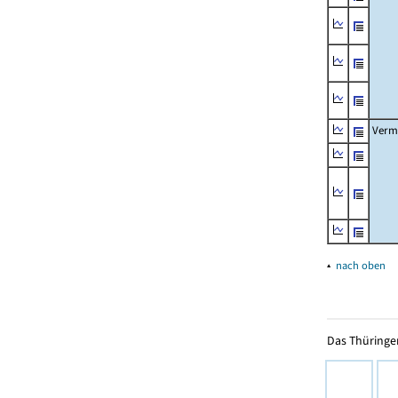
Verm
▴
nach oben
Das Thüringer