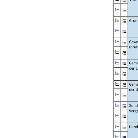
Grun
Gewe
(brut
Geme
der 
Geme
der 
Sonst
Verg
Hund