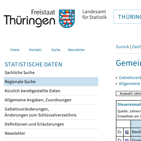
THÜRIN
Zurück
|
Zeic
Home
Kontakt
Suche
Newsletter
Gemein
STATISTISCHE DATEN
Sachliche Suche
▸
Gebietsver
Regionale Suche
▸
Allgemeine
Kürzlich bereitgestellte Daten
Allgemeine Angaben, Zuordnungen
Steuereinnah
Gebietsveränderungen,
Quelle: Jahresr
Änderungen zum Schlüsselverzeichnis
Einwohner am 3
Definitionen und Erläuterungen
Bevö
Newsletter
Grun