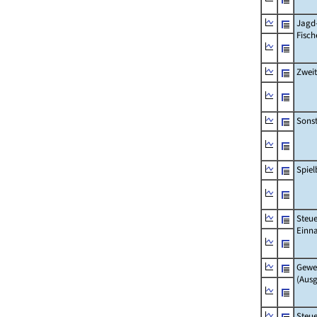
Jagd
Fisch
Zwei
Sonst
Spie
Steue
Einn
Gewe
(Aus
Steue