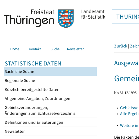
THÜRIN
Zurück
|
Zeic
Home
Kontakt
Suche
Newsletter
Ausgewäh
STATISTISCHE DATEN
Sachliche Suche
Gemein
Regionale Suche
Kürzlich bereitgestellte Daten
bis 31.12.1995
Allgemeine Angaben, Zuordnungen
Gebietsveränderungen,
▸
Gebietsv
Änderungen zum Schlüsselverzeichnis
▸
Alle Erge
Definitionen und Erläuterungen
▸
Weitere i
Newsletter
Die Fakten d