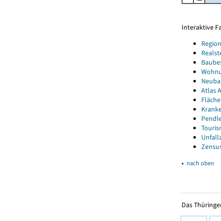
Interaktive 
Region
Realst
Baube
Wohnun
Neubau
Atlas A
Fläche
Kranke
Pendle
Touris
Unfall
Zensus
▴
nach oben
Das Thüringer