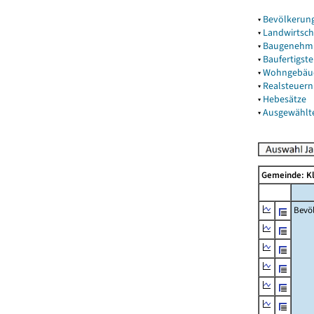
▾
Bevölkerun
▾
Landwirtsch
▾
Baugenehm
▾
Baufertigst
▾
Wohngebäu
▾
Realsteuern
▾
Hebesätze
▾
Ausgewählt
Gemeinde: K
Bevö