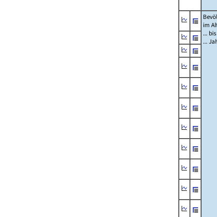
Bevö
im Al
... bi
... J