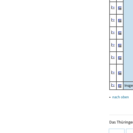
Insg
▴
nach oben
Das Thüringer