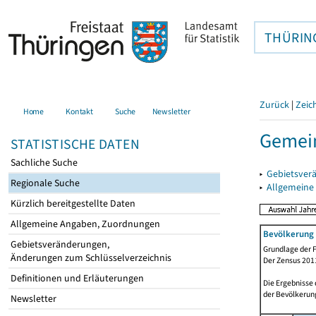
THÜRIN
Zurück
|
Zeic
Home
Kontakt
Suche
Newsletter
Gemein
STATISTISCHE DATEN
Sachliche Suche
▸
Gebietsver
Regionale Suche
▸
Allgemeine
Kürzlich bereitgestellte Daten
Allgemeine Angaben, Zuordnungen
Bevölkerung 
Gebietsveränderungen,
Grundlage der F
Änderungen zum Schlüsselverzeichnis
Der Zensus 2011
Definitionen und Erläuterungen
Die Ergebnisse
der Bevölkerung
Newsletter