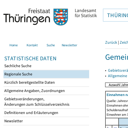
THÜRIN
Zurück
|
Zeic
Home
Kontakt
Suche
Newsletter
Gemein
STATISTISCHE DATEN
Sachliche Suche
▸
Gebietsver
Regionale Suche
▸
Allgemeine
Kürzlich bereitgestellte Daten
Allgemeine Angaben, Zuordnungen
Einnahmen n
Gebietsveränderungen,
Quelle: Jahresr
Änderungen zum Schlüsselverzeichnis
Einnahmen ohne
Schuldenaufnah
Definitionen und Erläuterungen
Einwohner am 3
Newsletter