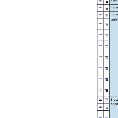
Bevö
Brutt
Brut
lauf
Brut
Kapi