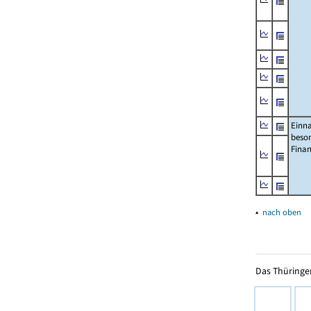
Einn
beso
Fina
▴
nach oben
Das Thüringer