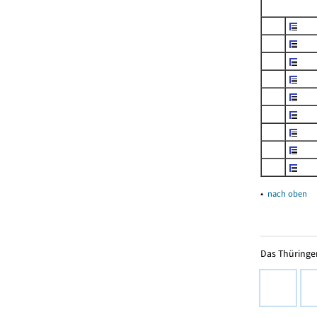
▴
nach oben
Das Thüringer