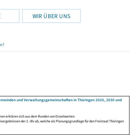
E
WIR ÜBER UNS
en?
Gemeinden und Verwaltungsgemeinschaften in Thüringen 2020, 2030 und
men erklären sich aus dem Runden von Einzelwerten.
ergebnissen der 2. rBv ab, welche als Planungsgrundlage für den Freistaat Thüringen