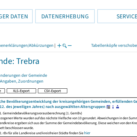
GER DATEN
DATENERHEBUNG
SERVIC
henerklärungen/Abkürzungen
|
Tabellenköpfe verschob
de: Trebra
änderungen der Gemeinde
 Angaben, Zuordnungen
iche Bevölkerungsentwicklung der kreisangehörigen Gemeinden, erfüllenden 
12. des jeweiligen Jahres) nach ausgewählten Altersgruppen
 1. Gemeindebevölkerungsvorausberechnung (1. GemBv)
ezogenen Werte wurden auf das nächste Vielfache von 10 gerundet. Abweichungen in den Sum
andkreise ergeben sich aus der Summe der Gemeindebevölkerung. Diese weichen von den Kreis
nett beschlossen wurde.
hier
. rBv für alle Landkreise und kreisfreien Städte finden Sie