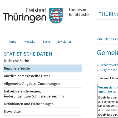
THÜRIN
Zurück
|
Zeic
Home
Kontakt
Suche
Newsletter
Gemein
STATISTISCHE DATEN
Sachliche Suche
▸
Gebietsver
Regionale Suche
▸
Allgemeine
Kürzlich bereitgestellte Daten
Allgemeine Angaben, Zuordnungen
Voraussichtl
Gebietsveränderungen,
2040 (am 31.
Änderungen zum Schlüsselverzeichnis
Ergebnisse der
Alle personenb
Definitionen und Erläuterungen
Die Werte der L
durch das Kabi
Newsletter
Ergebnisse der 2