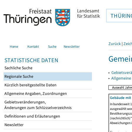
THÜRIN
Zurück
|
Zeic
Home
Kontakt
Suche
Newsletter
Gemein
STATISTISCHE DATEN
Sachliche Suche
▸
Gebietsver
Regionale Suche
▸
Allgemeine
Kürzlich bereitgestellte Daten
Allgemeine Angaben, Zuordnungen
Gebäude mit
Gebietsveränderungen,
In bundesweit 1
Änderungen zum Schlüsselverzeichnis
ausgewählt wor
Bevölkerungszah
Definitionen und Erläuterungen
(nachrichtlich)"
Abweichungen i
Newsletter
1)