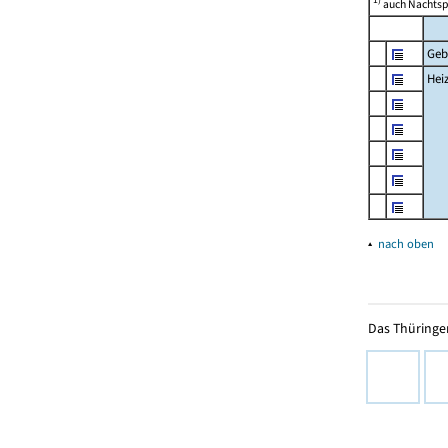
auch Nachtsp
Geb
Hei
▴
nach oben
Das Thüringer