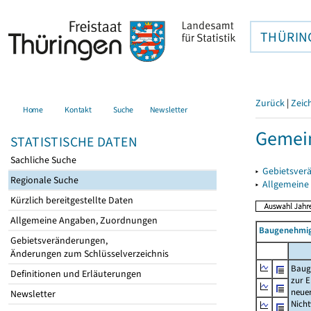
THÜRIN
Zurück
|
Zeic
Home
Kontakt
Suche
Newsletter
Gemei
STATISTISCHE DATEN
Sachliche Suche
▸
Gebietsver
Regionale Suche
▸
Allgemeine
Kürzlich bereitgestellte Daten
Allgemeine Angaben, Zuordnungen
Baugenehmig
Gebietsveränderungen,
Änderungen zum Schlüsselverzeichnis
Baug
Definitionen und Erläuterungen
zur E
neue
Newsletter
Nich