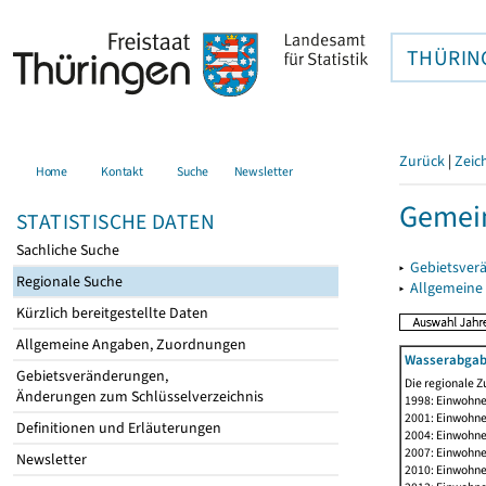
THÜRIN
Zurück
|
Zeic
Home
Kontakt
Suche
Newsletter
Gemei
STATISTISCHE DATEN
Sachliche Suche
▸
Gebietsver
Regionale Suche
▸
Allgemeine
Kürzlich bereitgestellte Daten
Allgemeine Angaben, Zuordnungen
Wasserabgab
Gebietsveränderungen,
Die regionale Z
Änderungen zum Schlüsselverzeichnis
1998: Einwohne
2001: Einwohne
Definitionen und Erläuterungen
2004: Einwohne
2007: Einwohne
Newsletter
2010: Einwohne