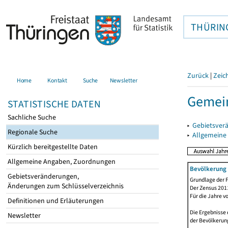
THÜRIN
Zurück
|
Zeic
Home
Kontakt
Suche
Newsletter
Gemei
STATISTISCHE DATEN
Sachliche Suche
▸
Gebietsver
Regionale Suche
▸
Allgemeine
Kürzlich bereitgestellte Daten
Allgemeine Angaben, Zuordnungen
Bevölkerung 
Gebietsveränderungen,
Grundlage der F
Änderungen zum Schlüsselverzeichnis
Der Zensus 2011
Für die Jahre v
Definitionen und Erläuterungen
Die Ergebnisse 
Newsletter
der Bevölkerung