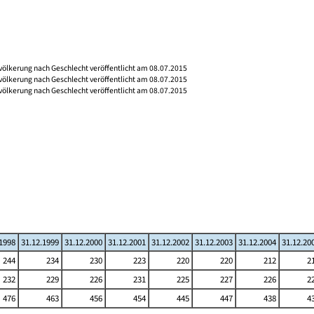
völkerung nach Geschlecht veröffentlicht am 08.07.2015
völkerung nach Geschlecht veröffentlicht am 08.07.2015
völkerung nach Geschlecht veröffentlicht am 08.07.2015
.1998
31.12.1999
31.12.2000
31.12.2001
31.12.2002
31.12.2003
31.12.2004
31.12.20
244
234
230
223
220
220
212
2
232
229
226
231
225
227
226
2
476
463
456
454
445
447
438
4