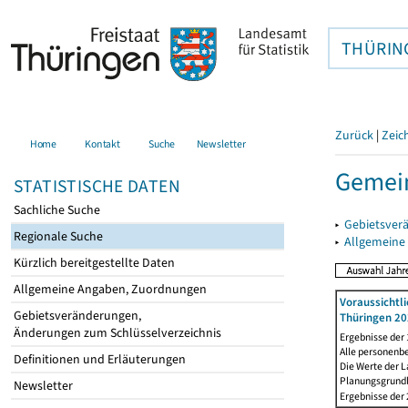
THÜRIN
Zurück
|
Zeic
Home
Kontakt
Suche
Newsletter
Gemei
STATISTISCHE DATEN
Sachliche Suche
▸
Gebietsver
Regionale Suche
▸
Allgemeine
Kürzlich bereitgestellte Daten
Allgemeine Angaben, Zuordnungen
Voraussichtl
Gebietsveränderungen,
Thüringen 20
Änderungen zum Schlüsselverzeichnis
Ergebnisse der
Alle personenb
Definitionen und Erläuterungen
Die Werte der 
Planungsgrundla
Newsletter
Ergebnisse der 2