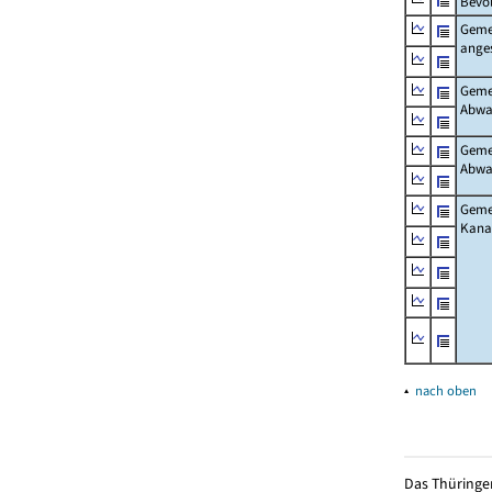
Bevö
Gemei
ange
Gemei
Abwa
Gemei
Abwa
Gemei
Kanal
▴
nach oben
Das Thüringer