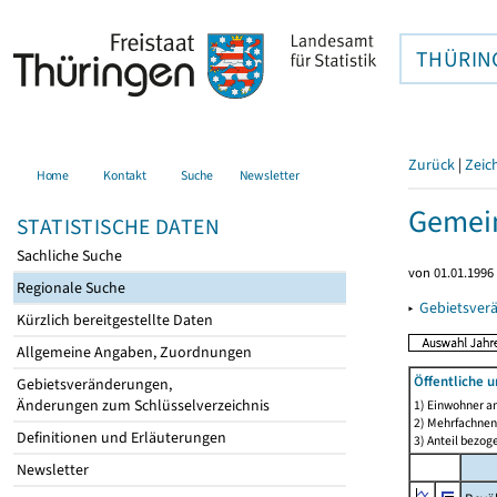
THÜRIN
Zurück
|
Zeic
Home
Kontakt
Suche
Newsletter
Gemein
STATISTISCHE DATEN
Sachliche Suche
von 01.01.1996 
Regionale Suche
▸
Gebietsver
Kürzlich bereitgestellte Daten
Allgemeine Angaben, Zuordnungen
Öffentliche 
Gebietsveränderungen,
Änderungen zum Schlüsselverzeichnis
1) Einwohner a
2) Mehrfachne
Definitionen und Erläuterungen
3) Anteil bezog
Newsletter