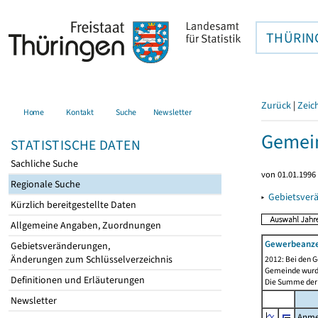
THÜRIN
Zurück
|
Zeic
Home
Kontakt
Suche
Newsletter
Gemein
STATISTISCHE DATEN
Sachliche Suche
von 01.01.1996 
Regionale Suche
▸
Gebietsver
Kürzlich bereitgestellte Daten
Allgemeine Angaben, Zuordnungen
Gewerbeanz
Gebietsveränderungen,
Änderungen zum Schlüsselverzeichnis
2012: Bei den G
Gemeinde wurde 
Definitionen und Erläuterungen
Die Summe der 
Newsletter
Anme