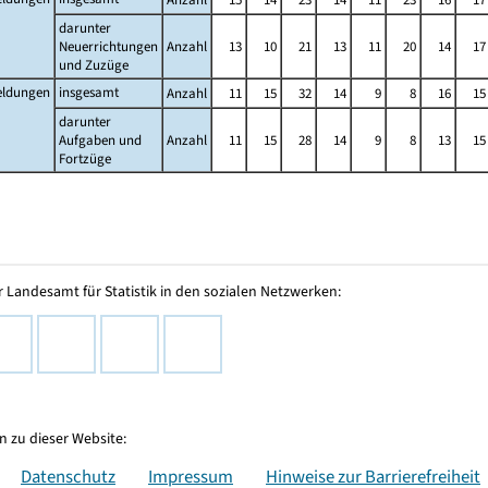
darunter
Neuerrichtungen
Anzahl
13
10
21
13
11
20
14
17
und Zuzüge
ldungen
insgesamt
Anzahl
11
15
32
14
9
8
16
15
darunter
Aufgaben und
Anzahl
11
15
28
14
9
8
13
15
Fortzüge
 Landesamt für Statistik in den sozialen Netzwerken:
 zu dieser Website:
Datenschutz
Impressum
Hinweise zur Barrierefreiheit