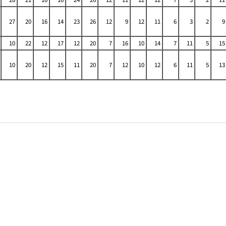
27
20
16
14
23
26
12
9
12
11
6
3
2
9
10
22
12
17
12
20
7
16
10
14
7
11
5
15
10
20
12
15
11
20
7
12
10
12
6
11
5
13