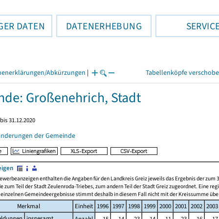
GER DATEN
DATENERHEBUNG
SERVIC
henerklärungen/Abkürzungen
|
Tabellenköpfe verschob
de: Großenehrich, Stadt
bis 31.12.2020
änderungen der Gemeinde
eigen
ewerbeanzeigen enthalten die Angaben für den Landkreis Greiz jeweils das Ergebnis der zum
zum Teil der Stadt Zeulenroda-Triebes, zum andern Teil der Stadt Greiz zugeordnet. Eine re
einzelnen Gemeindeergebnisse stimmt deshalb in diesem Fall nicht mit der Kreissumme übe
Merkmal
Einheit
1996
1997
1998
1999
2000
2001
2002
2003
ldungen
insgesamt
Anzahl
15
14
23
14
11
23
16
17