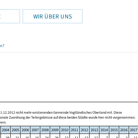
E
WIR ÜBER UNS
en?
 31.12.2012 nicht mehr existierenden Gemeinde Vogtländisches Oberland mit. Diese
gionale Zuordnung der Teilergebnisse auf diese beiden Städte wurde hier nicht vorgenommen.
rein.
2004
2005
2006
2007
2008
2009
2010
2011
2012
2013
2014
2015
2016
2017
28
21
16
16
24
26
12
11
12
12
7
3
2
11