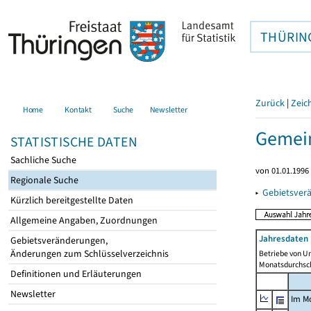
THÜRIN
Zurück
|
Zeic
Home
Kontakt
Suche
Newsletter
Gemein
STATISTISCHE DATEN
Sachliche Suche
von 01.01.1996 
Regionale Suche
▸
Gebietsver
Kürzlich bereitgestellte Daten
Allgemeine Angaben, Zuordnungen
Jahresdaten 
Gebietsveränderungen,
Änderungen zum Schlüsselverzeichnis
Betriebe von U
Monatsdurchsch
Definitionen und Erläuterungen
Newsletter
Im M