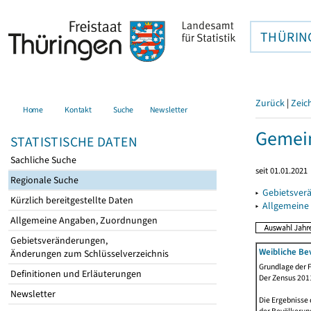
THÜRIN
Zurück
|
Zeic
Home
Kontakt
Suche
Newsletter
Gemein
STATISTISCHE DATEN
Sachliche Suche
seit 01.01.2021
Regionale Suche
▸
Gebietsver
Kürzlich bereitgestellte Daten
▸
Allgemeine
Allgemeine Angaben, Zuordnungen
Gebietsveränderungen,
Weibliche Be
Änderungen zum Schlüsselverzeichnis
Grundlage der F
Definitionen und Erläuterungen
Der Zensus 2011
Newsletter
Die Ergebnisse