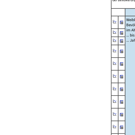
der Bevölkerung
Weibl
Bevö
im Al
... bi
... J