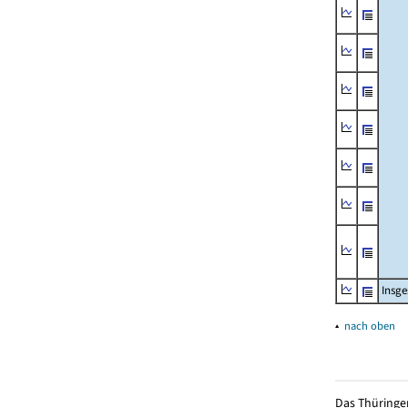
Insg
▴
nach oben
Das Thüringer