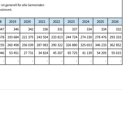
 ist generell für alle Gemeinden
bestimmt.
8
2019
2020
2021
2022
2023
2024
2025
2026
347
346
342
336
331
337
334
334
332
678
193 684
221 375
243 554
233 813
244 724
274 230
278 476
293 333
235
260 498
256 039
287 083
290 322
326 880
325 653
346 233
362 852
046
53 451
27 731
34 824
45 207
65 725
41 139
54 205
55 615
-
-
-
-
-
-
-
-
-