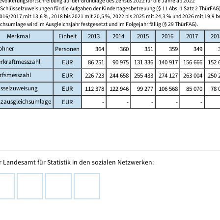
evölkerungsfortschreibung auf der Grundlage des Zensus 2022 für die Jahre ab 2022
r Schlüsselzuweisungen für die Aufgaben der Kindertagesbetreuung (§ 11 Abs. 1 Satz 2 ThürFAG)
016/2017 mit 13,6 %, 2018 bis 2021 mit 20,5 %, 2022 bis 2025 mit 24,3 % und 2026 mit 19,9 
chsumlage wird im Ausgleichsjahr festgesetzt und im Folgejahr fällig (§ 29 ThürFAG).
Merkmal
Einheit
2013
2014
2015
2016
2017
201
ohner
Personen
364
360
351
359
349
erkraftmesszahl
EUR
86 251
90 975
131 336
140 917
156 666
152 
rfsmesszahl
EUR
226 723
244 658
255 433
274 127
263 004
250 
üsselzuweisung
EUR
112 378
122 946
99 277
106 568
85 070
78 
nzausgleichsumlage
EUR
-
-
-
-
-
 Landesamt für Statistik in den sozialen Netzwerken: