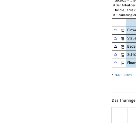
ab 2025 – lt. B
# Der Anteil de
für die Jahre 2
# Finanzausglei
Einw
Steu
Beda
Schl
Fina
▴
nach oben
Das Thüringer