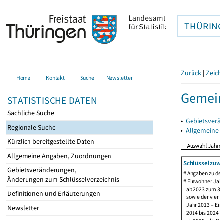
THÜRIN
Zurück
|
Zeic
Home
Kontakt
Suche
Newsletter
Gemein
STATISTISCHE DATEN
Sachliche Suche
▸
Gebietsver
Regionale Suche
▸
Allgemeine
Kürzlich bereitgestellte Daten
Allgemeine Angaben, Zuordnungen
Schlüsselzuw
Gebietsveränderungen,
# Angaben zu 
Änderungen zum Schlüsselverzeichnis
# Einwohner Jah
ab 2023 zum 31
Definitionen und Erläuterungen
sowie der vier d
Jahr 2013 – Ein
Newsletter
2014 bis 2024 –