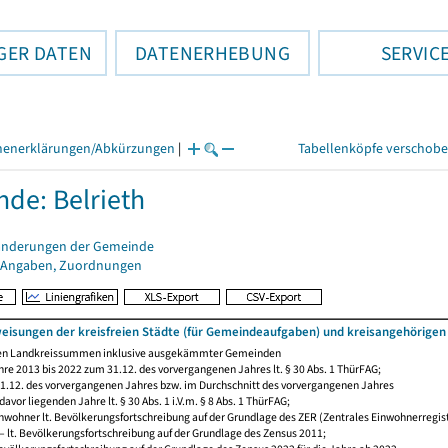
GER DATEN
DATENERHEBUNG
SERVIC
henerklärungen/Abkürzungen
|
Tabellenköpfe verschob
de: Belrieth
änderungen der Gemeinde
 Angaben, Zuordnungen
eisungen der kreisfreien Städte (für Gemeindeaufgaben) und kreisangehörige
den Landkreissummen inklusive ausgekämmter Gemeinden
re 2013 bis 2022 zum 31.12. des vorvergangenen Jahres lt. § 30 Abs. 1 ThürFAG;
.12. des vorvergangenen Jahres bzw. im Durchschnitt des vorvergangenen Jahres
avor liegenden Jahre lt. § 30 Abs. 1 i.V.m. § 8 Abs. 1 ThürFAG;
wohner lt. Bevölkerungsfortschreibung auf der Grundlage des ZER (Zentrales Einwohnerregist
 lt. Bevölkerungsfortschreibung auf der Grundlage des Zensus 2011;