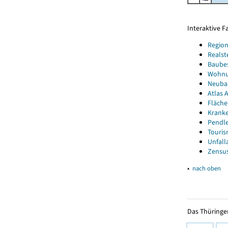
Interaktive 
Region
Realst
Baube
Wohnun
Neubau
Atlas A
Fläche
Kranke
Pendle
Touris
Unfall
Zensus
▴
nach oben
Das Thüringer