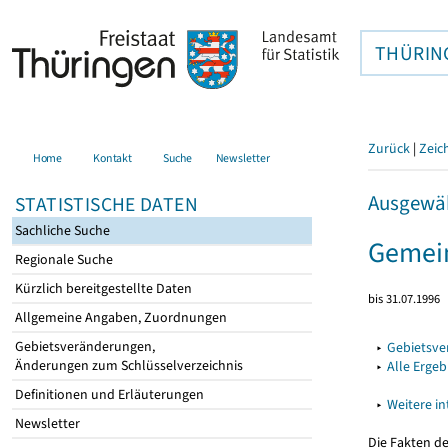
THÜRIN
Zurück
|
Zeic
Home
Kontakt
Suche
Newsletter
Ausgewäh
STATISTISCHE DATEN
Sachliche Suche
Gemei
Regionale Suche
Kürzlich bereitgestellte Daten
bis 31.07.1996
Allgemeine Angaben, Zuordnungen
Gebietsveränderungen,
▸
Gebietsv
Änderungen zum Schlüsselverzeichnis
▸
Alle Erge
Definitionen und Erläuterungen
▸
Weitere i
Newsletter
Die Fakten d