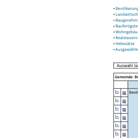
▾
Bevölkerun
▾
Landwirtsch
▾
Baugenehm
▾
Baufertigst
▾
Wohngebäu
▾
Realsteuern
▾
Hebesätze
▾
Ausgewählt
Gemeinde: 
Bevö