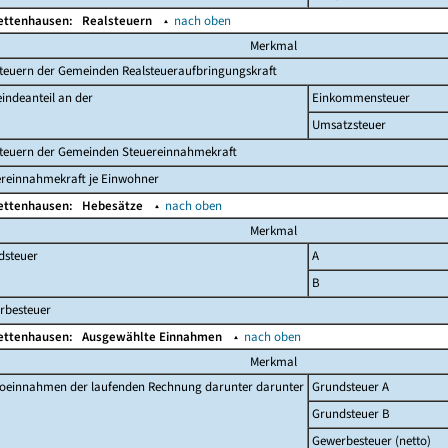
Bettenhausen:
Realsteuern
▴
nach oben
Merkmal
teuern der Gemeinden Realsteueraufbringungskraft
indeanteil an der
Einkommensteuer
Umsatzsteuer
steuern der Gemeinden Steuereinnahmekraft
ereinnahmekraft je Einwohner
Bettenhausen:
Hebesätze
▴
nach oben
Merkmal
dsteuer
A
B
rbesteuer
Bettenhausen:
Ausgewählte Einnahmen
▴
nach oben
Merkmal
toeinnahmen der laufenden Rechnung darunter darunter
Grundsteuer A
Grundsteuer B
Gewerbesteuer (netto)