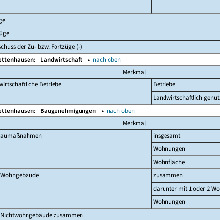
ge
züge
chuss der Zu- bzw. Fortzüge (-)
Bettenhausen:
Landwirtschaft
▴
nach oben
Merkmal
irtschaftliche Betriebe
Betriebe
Landwirtschaftlich genut
Bettenhausen:
Baugenehmigungen
▴
nach oben
Merkmal
 Baumaßnahmen
insgesamt
Wohnungen
Wohnfläche
 Wohngebäude
zusammen
darunter mit 1 oder 2 W
Wohnungen
 Nichtwohngebäude zusammen