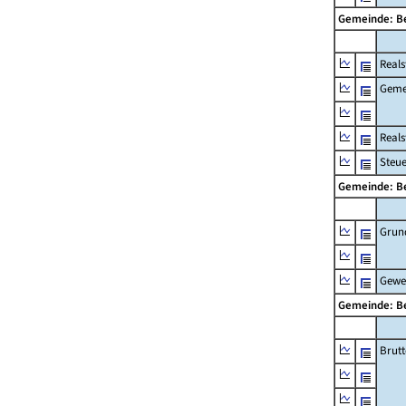
Gemeinde: 
Reals
Geme
Real
Steu
Gemeinde: 
Grun
Gewe
Gemeinde: 
Brut