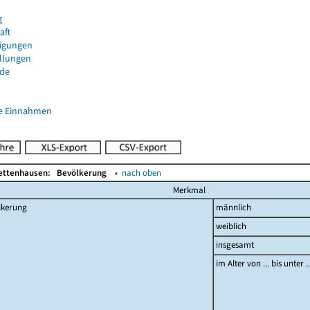
g
aft
igungen
ellungen
de
e Einnahmen
Bettenhausen:
Bevölkerung
▴
nach oben
Merkmal
lkerung
männlich
weiblich
insgesamt
im Alter von ... bis unter 