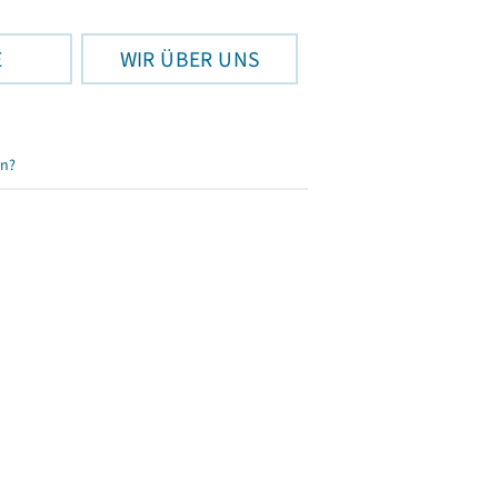
E
WIR ÜBER UNS
en?