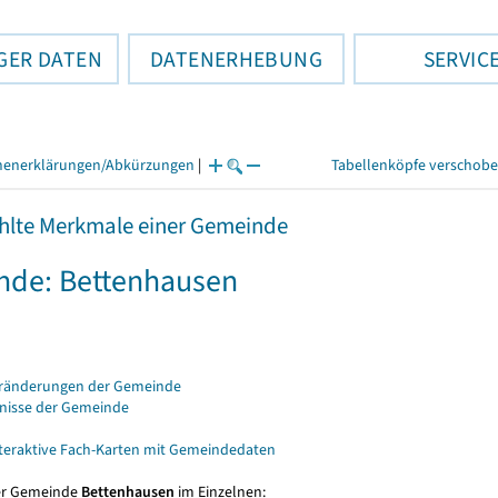
GER DATEN
DATENERHEBUNG
SERVIC
henerklärungen/Abkürzungen
|
Tabellenköpfe verschob
lte Merkmale einer Gemeinde
nde: Bettenhausen
eränderungen der Gemeinde
bnisse der Gemeinde
nteraktive Fach-Karten mit Gemeindedaten
er Gemeinde
Bettenhausen
im Einzelnen: