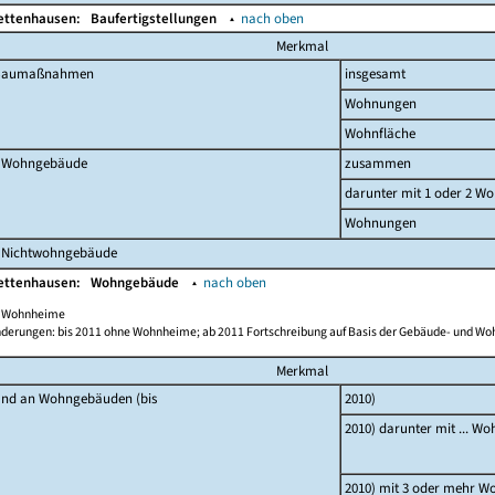
Bettenhausen:
Baufertigstellungen
▴
nach oben
Merkmal
 Baumaßnahmen
insgesamt
Wohnungen
Wohnfläche
 Wohngebäude
zusammen
darunter mit 1 oder 2 W
Wohnungen
 Nichtwohngebäude
Bettenhausen:
Wohngebäude
▴
nach oben
ch Wohnheime
derungen: bis 2011 ohne Wohnheime; ab 2011 Fortschreibung auf Basis der Gebäude- und W
Merkmal
and an Wohngebäuden (bis
2010)
2010) darunter mit ... W
2010) mit 3 oder mehr 