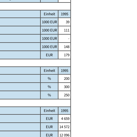
Einheit
1995
1000 EUR
39
1000 EUR
111
1000 EUR
-
1000 EUR
148
EUR
179
Einheit
1995
%
200
%
300
%
250
Einheit
1995
EUR
4 659
EUR
14 572
EUR
12 096