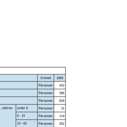
Einheit
1995
Personen
432
Personen
396
Personen
828
... Jahren
unter 6
Personen
31
6 - 15
Personen
114
15 - 65
Personen
592