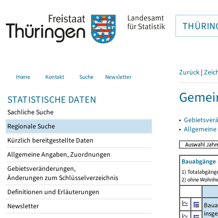
THÜRIN
Zurück
|
Zeic
Home
Kontakt
Suche
Newsletter
Gemein
STATISTISCHE DATEN
Sachliche Suche
▸
Gebietsver
Regionale Suche
▸
Allgemeine
Kürzlich bereitgestellte Daten
Allgemeine Angaben, Zuordnungen
Bauabgänge 
Gebietsveränderungen,
1) Totalabgäng
Änderungen zum Schlüsselverzeichnis
2) ohne Wohnh
Definitionen und Erläuterungen
Baua
Newsletter
insg