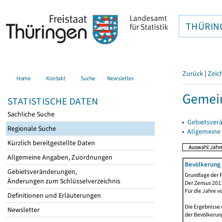
THÜRIN
Zurück
|
Zeic
Home
Kontakt
Suche
Newsletter
Gemei
STATISTISCHE DATEN
Sachliche Suche
▸
Gebietsver
Regionale Suche
▸
Allgemeine
Kürzlich bereitgestellte Daten
Allgemeine Angaben, Zuordnungen
Bevölkerung 
Gebietsveränderungen,
Grundlage der F
Änderungen zum Schlüsselverzeichnis
Der Zensus 2011
Für die Jahre v
Definitionen und Erläuterungen
Die Ergebnisse
Newsletter
der Bevölkerung