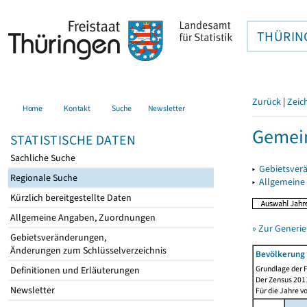
THÜRIN
Zurück
|
Zeic
Home
Kontakt
Suche
Newsletter
Gemei
STATISTISCHE DATEN
Sachliche Suche
▸
Gebietsver
Regionale Suche
▸
Allgemeine
Kürzlich bereitgestellte Daten
Allgemeine Angaben, Zuordnungen
» Zur Generie
Gebietsveränderungen,
Änderungen zum Schlüsselverzeichnis
Bevölkerung 
Grundlage der F
Definitionen und Erläuterungen
Der Zensus 2011
Newsletter
Für die Jahre v