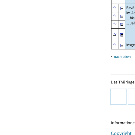
Bevö
im Al
... bi
... J
Insg
▴
nach oben
Das Thüringer
Informationen
Copyright